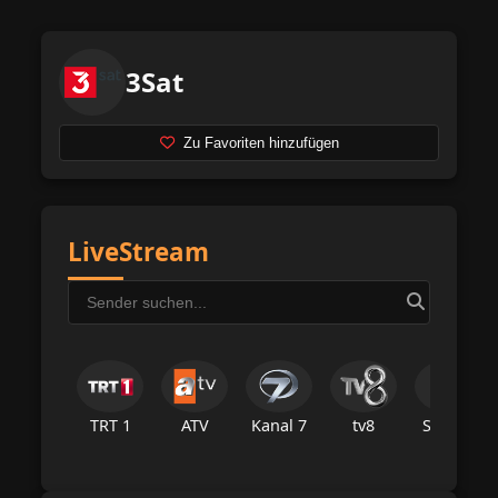
3Sat
Zu Favoriten hinzufügen
LiveStream
TRT 1
ATV
Kanal 7
tv8
Star Tv