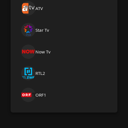
ATV
Star Tv
Now Tv
RTL2
ORF1