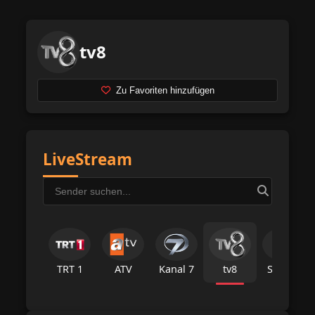
tv8
Zu Favoriten hinzufügen
LiveStream
TRT 1
ATV
Kanal 7
tv8
Star Tv