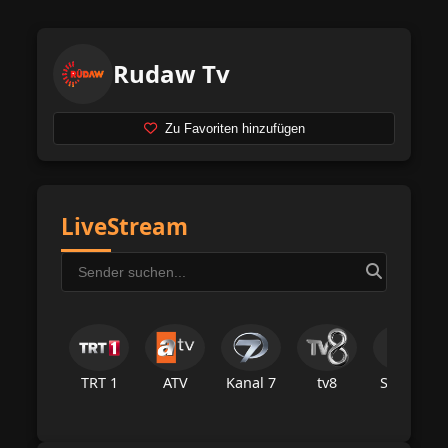
Rudaw Tv
Zu Favoriten hinzufügen
LiveStream
TRT 1
ATV
Kanal 7
tv8
Star Tv