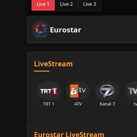
Live 1
Live 2
Live 3
Eurostar
LiveStream
TRT 1
ATV
Kanal 7
t
Eurostar LiveStream