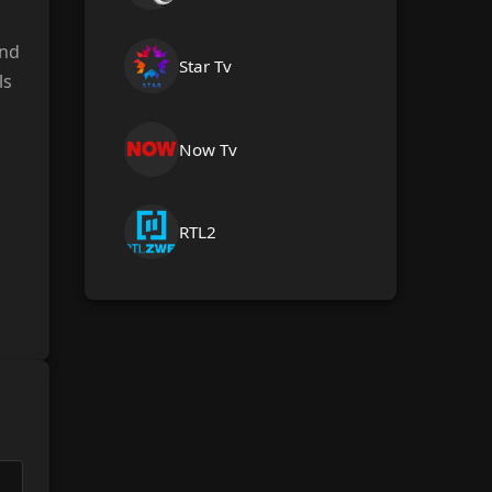
nd
Star Tv
ls
Now Tv
RTL2