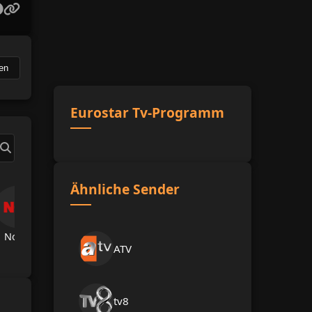
en
Eurostar Tv-Programm
Ähnliche Sender
Now Tv
TRT Spor
A Spor
A Haber
Hab
ATV
tv8