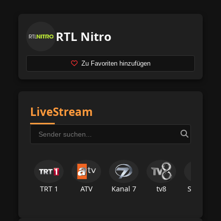
RTL Nitro
Zu Favoriten hinzufügen
LiveStream
TRT 1
ATV
Kanal 7
tv8
Star Tv