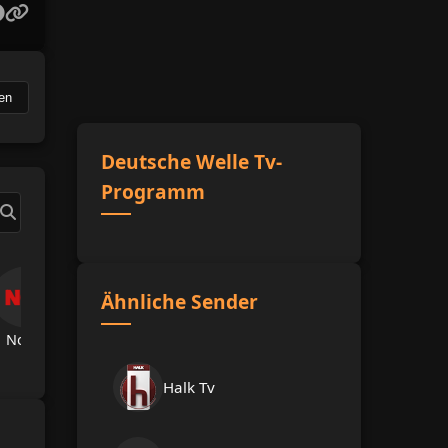
en
Deutsche Welle Tv-
Programm
Ähnliche Sender
Now Tv
TRT Spor
A Spor
A Haber
Hab
Halk Tv