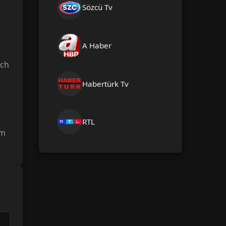
Sözcü Tv
A Haber
sch
Habertürk Tv
RTL
rm