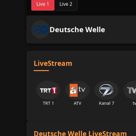
Live 1
Live 2
Deutsche Welle
LiveStream
TRT 1
ATV
Kanal 7
t
Deutsche Welle LiveStream