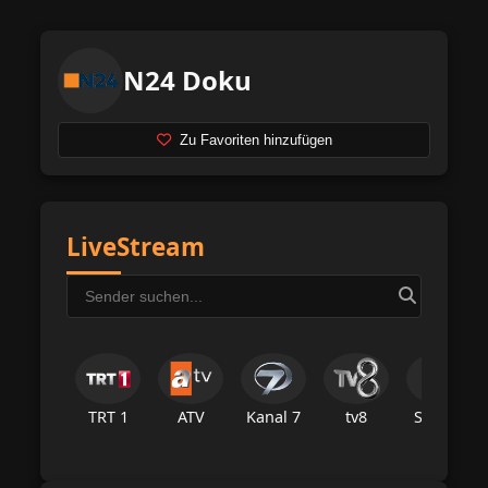
N24 Doku
Zu Favoriten hinzufügen
LiveStream
TRT 1
ATV
Kanal 7
tv8
Star Tv