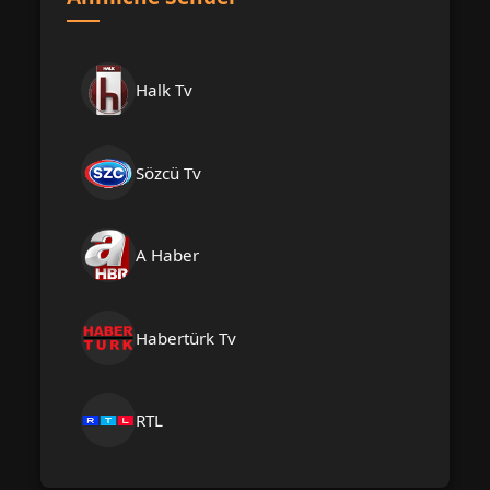
Halk Tv
Sözcü Tv
A Haber
Habertürk Tv
RTL