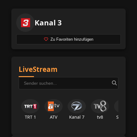
Kanal 3
Zu Favoriten hinzufügen
LiveStream
TRT 1
ATV
Kanal 7
tv8
Star Tv