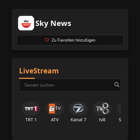
Sky News
Zu Favoriten hinzufügen
LiveStream
TRT 1
ATV
Kanal 7
tv8
Star Tv