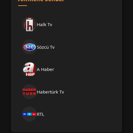
Halk Tv
Sözcü Tv
A Haber
Habertürk Tv
RTL