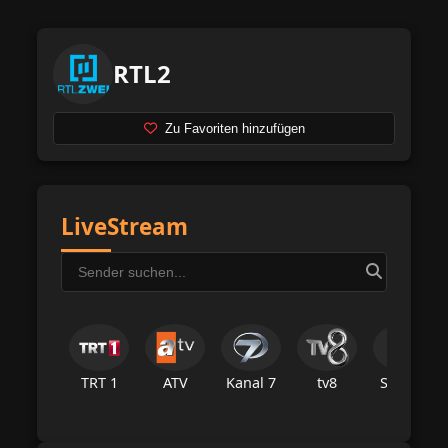
RTL2
Zu Favoriten hinzufügen
LiveStream
TRT 1
ATV
Kanal 7
tv8
Star Tv