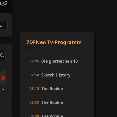
en
ZDFNeo Tv-Programm
02:05
Die glorreichen 10
02:50
Sketch History
03:15
The Rookie
Now Tv
TRT Spor
A Spor
A Haber
Hab
03:55
The Rookie
04:40
The Rookie