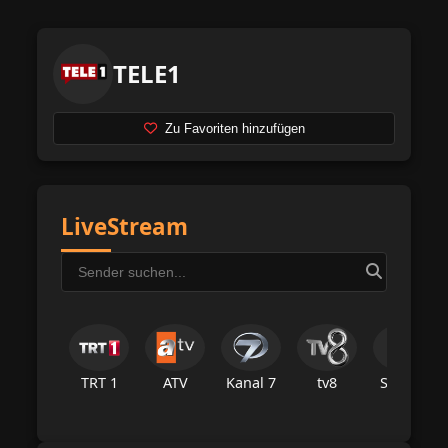
TELE1
Zu Favoriten hinzufügen
LiveStream
TRT 1
ATV
Kanal 7
tv8
Star Tv