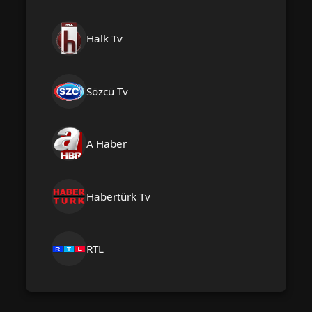
Halk Tv
Sözcü Tv
A Haber
Habertürk Tv
RTL