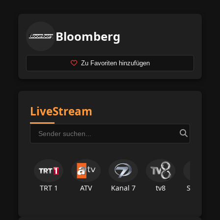
Bloomberg
Zu Favoriten hinzufügen
LiveStream
TRT 1
ATV
Kanal 7
tv8
Star Tv