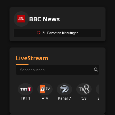
BBC News
Zu Favoriten hinzufügen
LiveStream
TRT 1
ATV
Kanal 7
tv8
Star Tv