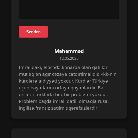
Senden
Məhəmməd
12.05.2025
İmralıdakı, eləcədə kənarda olan qatillər
mütləq ən ağır cəzaya çatdırılmalıdır. Pkk-nın
kürdlərə aidiyyəti yoxdur. Kürdlər Türkiyə
üçün həyatlarını ortaya qoyanlardır. Bə
onların türklərlə heç bir problemi yoxdur.
Problem başda imralı qatili olmaqla rusa,
ingilisə,fransız satılmış şərəfsizlərdir