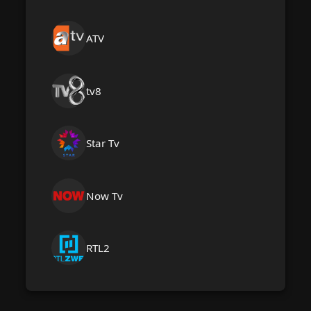
ATV
tv8
Star Tv
Now Tv
RTL2