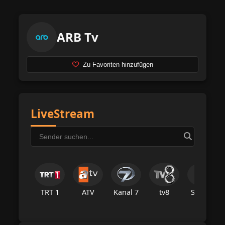
ARB Tv
Zu Favoriten hinzufügen
LiveStream
TRT 1
ATV
Kanal 7
tv8
Star Tv