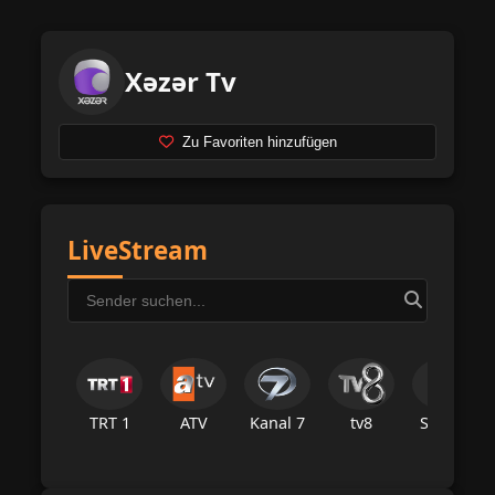
Xəzər Tv
Zu Favoriten hinzufügen
LiveStream
TRT 1
ATV
Kanal 7
tv8
Star Tv