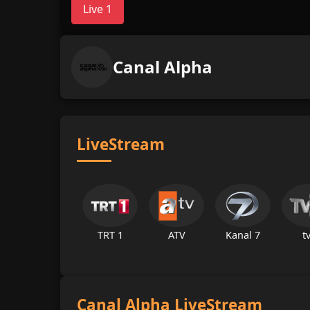
Live 1
Canal Alpha
LiveStream
TRT 1
ATV
Kanal 7
t
Canal Alpha LiveStream