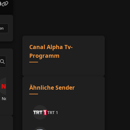
en
Canal Alpha Tv-
Programm
Ähnliche Sender
Now Tv
TRT Spor
A Spor
A Haber
Hab
TRT 1