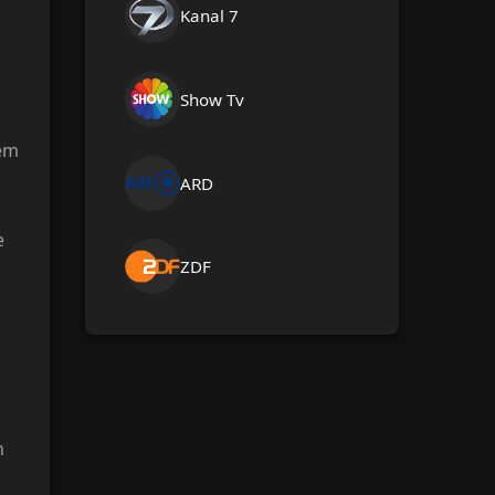
Kanal 7
Show Tv
dem
ARD
e
ZDF
n