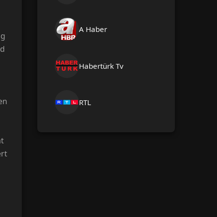
A Haber
ng
d
Habertürk Tv
en
RTL
ät
rt