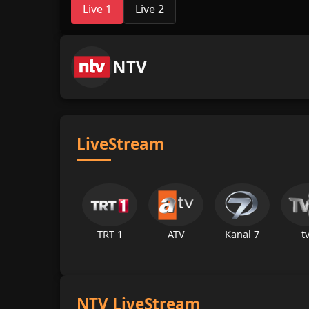
Live 1
Live 2
NTV
LiveStream
TRT 1
ATV
Kanal 7
t
NTV LiveStream