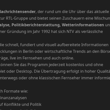
Nachrichtensender
, der rund um die Uhr über das aktuelle
 zur RTL-Gruppe und bietet seinen Zuschauern eine Mischu
alyse, Politikberichterstattung, Wetterinformationen
un
iner Gründung im Jahr 1992 hat sich NTV als verlässliche
e schnell, fundiert und visuell aufbereitete Informationen
wicklungen in Berlin oder wirtschaftliche Trends an den Börs
räge, live im Fernsehen und auch online.
 können Sie das Programm jederzeit kostenlos und ohne
et oder Desktop. Die Übertragung erfolgt in hoher Qualit
e unterwegs oder ohne klassischen Fernseher immer informie
h Formate wie:
Finanzanalysen
f Konflikte und Politik