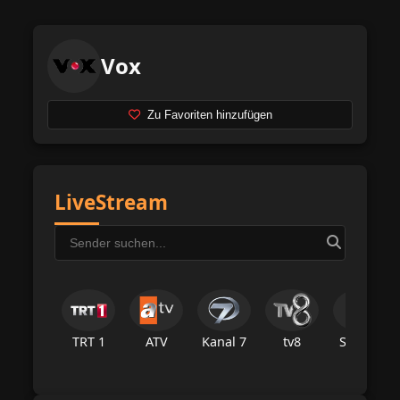
Vox
Zu Favoriten hinzufügen
LiveStream
TRT 1
ATV
Kanal 7
tv8
Star Tv