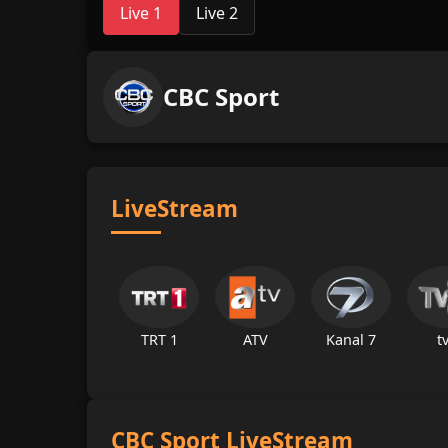
Live 1
Live 2
CBC Sport
LiveStream
TRT 1
ATV
Kanal 7
t
CBC Sport LiveStream