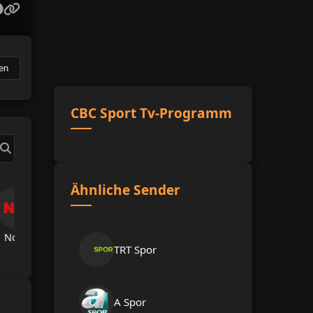
en
CBC Sport Tv-Programm
Ähnliche Sender
Now Tv
TRT Spor
A Spor
A Haber
Hab
TRT Spor
A Spor