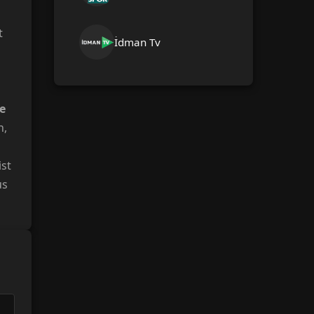
t
İdman Tv
e
n,
ist
us