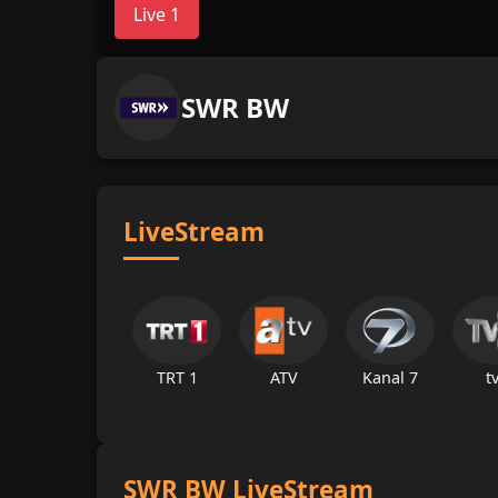
Live 1
SWR BW
LiveStream
TRT 1
ATV
Kanal 7
t
SWR BW LiveStream