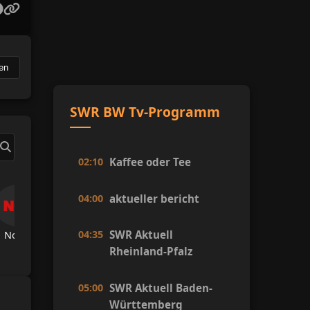
en
SWR BW Tv-Programm
02:10
Kaffee oder Tee
04:00
aktueller bericht
04:35
SWR Aktuell
Now Tv
TRT Spor
A Spor
A Haber
Hab
Rheinland-Pfalz
05:00
SWR Aktuell Baden-
Württemberg