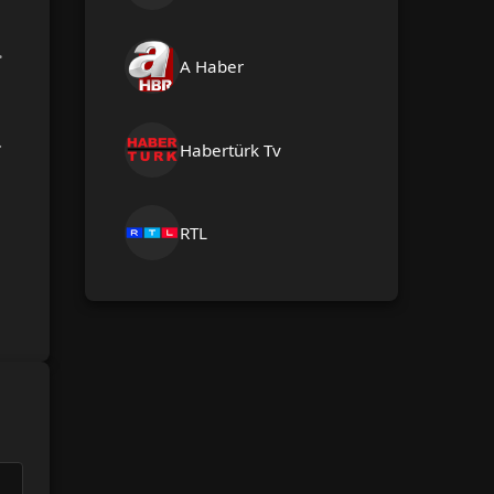
.
A Haber
.
Habertürk Tv
RTL