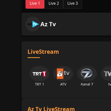
Live 1
Live 2
Live 3
Az Tv
LiveStream
TRT 1
ATV
Kanal 7
t
Az Tv LiveStream