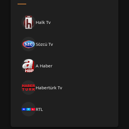
Halk Tv
Sözcü Tv
A Haber
Habertürk Tv
RTL