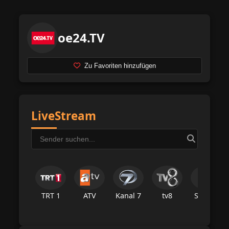
oe24.TV
Zu Favoriten hinzufügen
LiveStream
TRT 1
ATV
Kanal 7
tv8
Star Tv