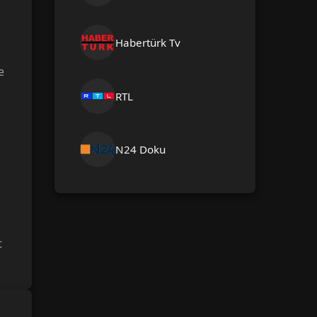
Habertürk Tv
e
RTL
N24 Doku
t