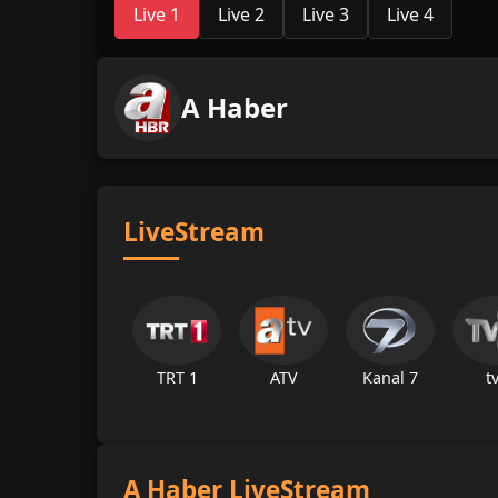
Live 1
Live 2
Live 3
Live 4
A Haber
LiveStream
TRT 1
ATV
Kanal 7
t
A Haber LiveStream