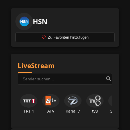
HSN
Zu Favoriten hinzufügen
LiveStream
TRT 1
ATV
Kanal 7
tv8
Star Tv