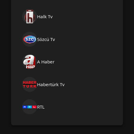
Halk Tv
Sözcü Tv
A Haber
Habertürk Tv
RTL