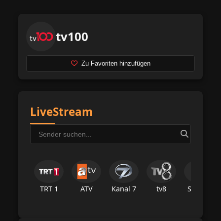
tv100
Zu Favoriten hinzufügen
LiveStream
TRT 1
ATV
Kanal 7
tv8
Star Tv