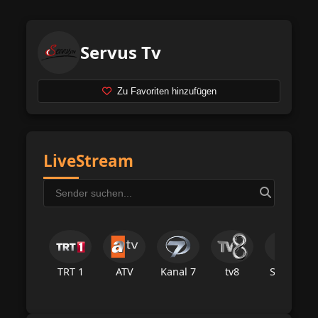
Servus Tv
Zu Favoriten hinzufügen
LiveStream
TRT 1
ATV
Kanal 7
tv8
Star Tv