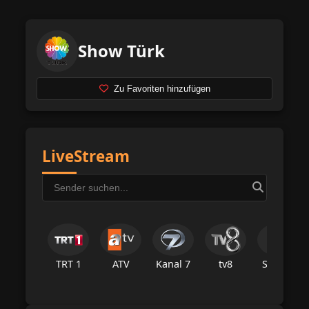
Show Türk
Zu Favoriten hinzufügen
LiveStream
TRT 1
ATV
Kanal 7
tv8
Star Tv