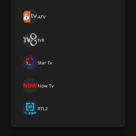
ATV
tv8
Star Tv
Now Tv
RTL2