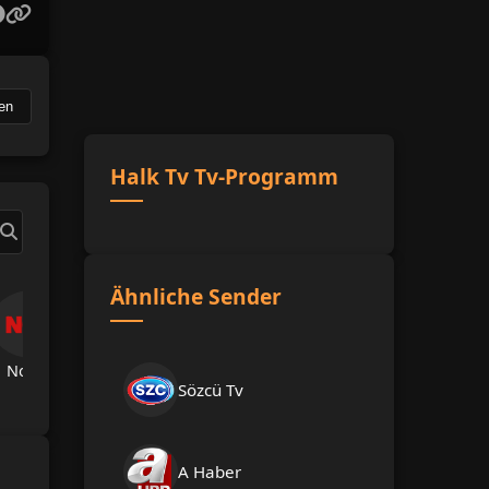
en
Halk Tv Tv-Programm
Ähnliche Sender
Now Tv
TRT Spor
A Spor
A Haber
Hab
Sözcü Tv
A Haber