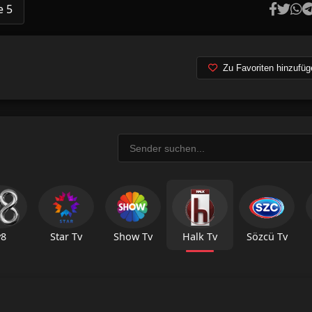
e 5
Zu Favoriten hinzufüg
v8
Star Tv
Show Tv
Halk Tv
Sözcü Tv