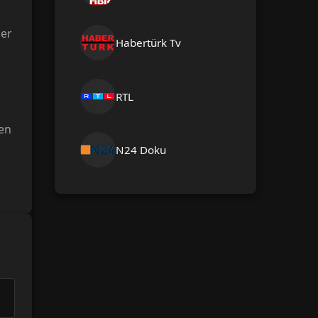
der
Habertürk Tv
RTL
en
N24 Doku