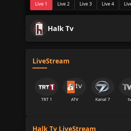
Live 1
Live 2
Live 3
Live 4
Liv
Halk Tv
LiveStream
TRT 1
ATV
Kanal 7
t
Halk Tv LiveStream