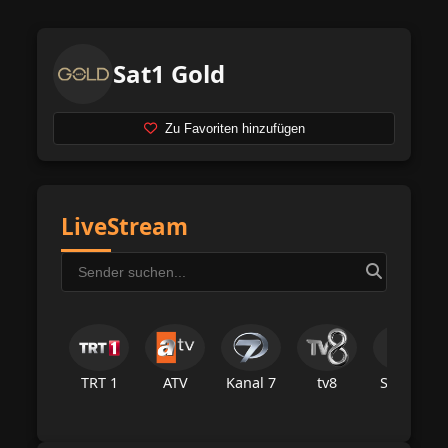
Sat1 Gold
Zu Favoriten hinzufügen
LiveStream
TRT 1
ATV
Kanal 7
tv8
Star Tv