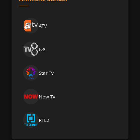
ATV
tv8
Star Tv
Now Tv
RTL2