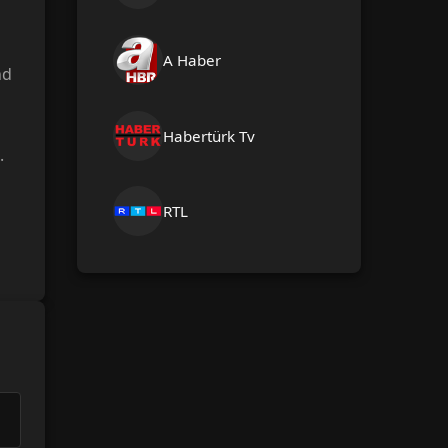
A Haber
nd
Habertürk Tv
.
RTL