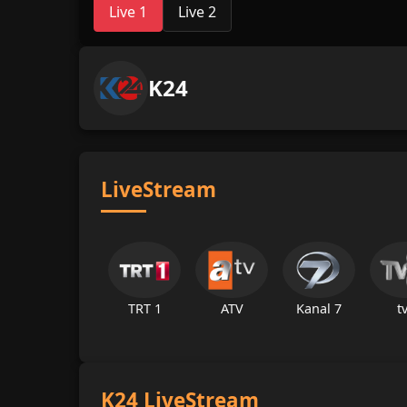
Live 1
Live 2
K24
LiveStream
TRT 1
ATV
Kanal 7
t
K24 LiveStream