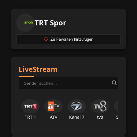
TRT Spor
Zu Favoriten hinzufügen
LiveStream
TRT 1
ATV
Kanal 7
tv8
Star Tv