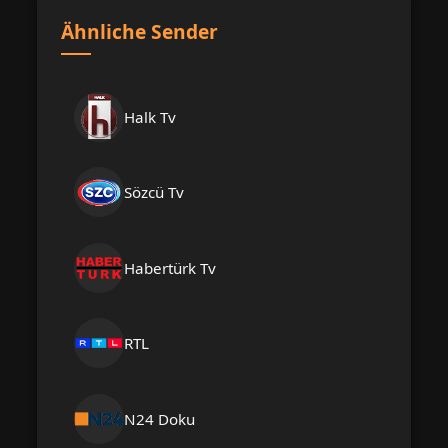
Ähnliche Sender
Halk Tv
Sözcü Tv
Habertürk Tv
RTL
N24 Doku