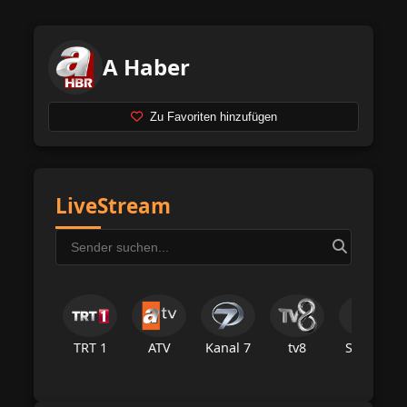
A Haber
Zu Favoriten hinzufügen
LiveStream
TRT 1
ATV
Kanal 7
tv8
Star Tv