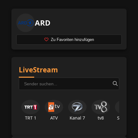
ARD
Zu Favoriten hinzufügen
LiveStream
TRT 1
ATV
Kanal 7
tv8
Star Tv