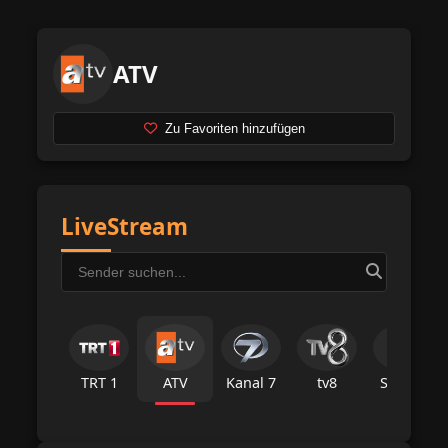
ATV
Zu Favoriten hinzufügen
LiveStream
TRT 1
ATV
Kanal 7
tv8
Star Tv