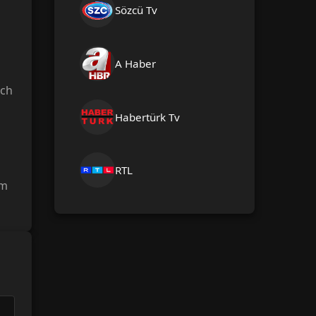
Sözcü Tv
A Haber
sch
Habertürk Tv
RTL
rm