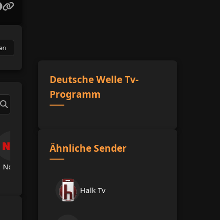
en
Deutsche Welle Tv-
Programm
Ähnliche Sender
Now Tv
TRT Spor
A Spor
A Haber
Hab
Halk Tv