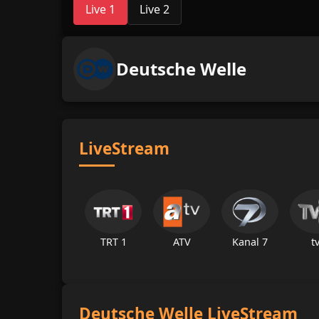
Live 1
Live 2
Deutsche Welle
LiveStream
TRT 1
ATV
Kanal 7
t
Deutsche Welle LiveStream