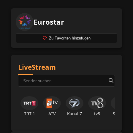
Eurostar
Zu Favoriten hinzufügen
LiveStream
TRT 1
ATV
Kanal 7
tv8
Star Tv