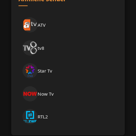
ATV
tv8
Star Tv
Now Tv
RTL2