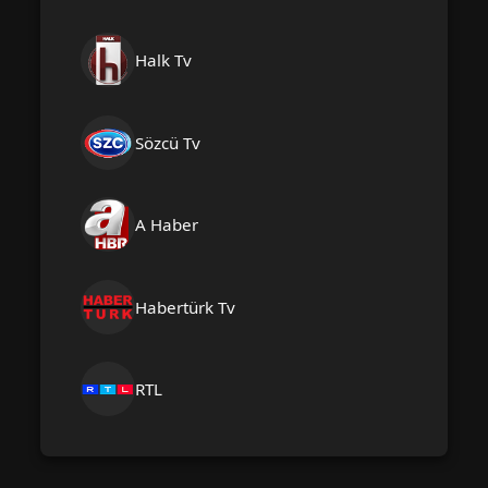
Halk Tv
Sözcü Tv
A Haber
Habertürk Tv
RTL