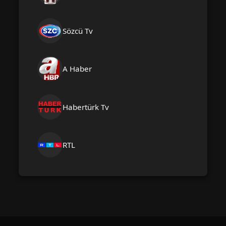
Sözcü Tv
A Haber
Habertürk Tv
RTL