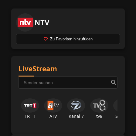
NTV
Zu Favoriten hinzufügen
LiveStream
TRT 1
ATV
Kanal 7
tv8
Star Tv