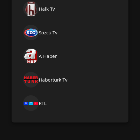
Halk Tv
Sözcü Tv
A Haber
Habertürk Tv
RTL