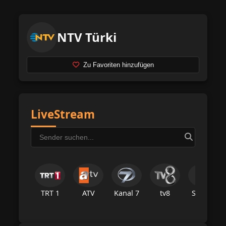
NTV Türki
Zu Favoriten hinzufügen
LiveStream
TRT 1
ATV
Kanal 7
tv8
Star Tv