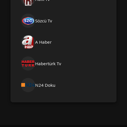
Sözcü Tv
A Haber
Habertürk Tv
N24 Doku