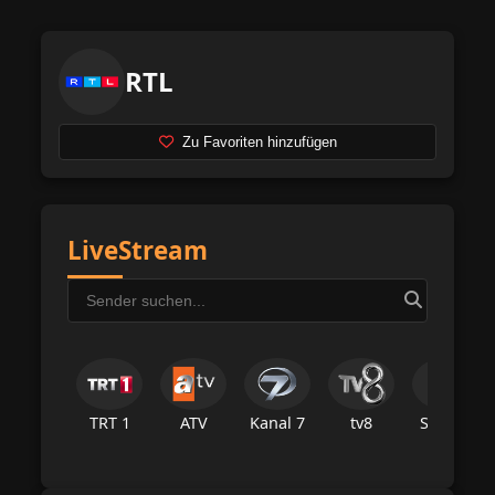
RTL
Zu Favoriten hinzufügen
LiveStream
TRT 1
ATV
Kanal 7
tv8
Star Tv