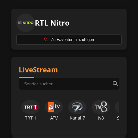
RTL Nitro
Zu Favoriten hinzufügen
LiveStream
TRT 1
ATV
Kanal 7
tv8
Star Tv