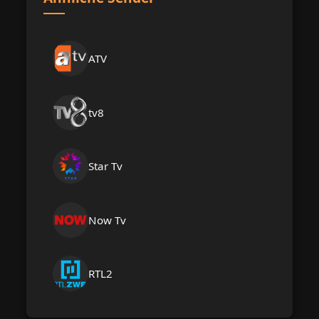
ATV
tv8
Star Tv
Now Tv
RTL2