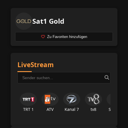
Sat1 Gold
Zu Favoriten hinzufügen
LiveStream
TRT 1
ATV
Kanal 7
tv8
Star Tv