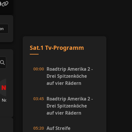
en
Sat.1 Tv-Programm
00:00
Roadtrip Amerika 2 -
Drei Spitzenköche
auf vier Rädern
03:45
Roadtrip Amerika 2 -
Now Tv
TRT Spor
A Spor
A Haber
Hab
Drei Spitzenköche
auf vier Rädern
05:20
Auf Streife