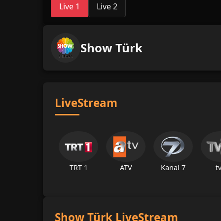
Live 1
Live 2
Show Türk
LiveStream
TRT 1
ATV
Kanal 7
t
Show Türk LiveStream