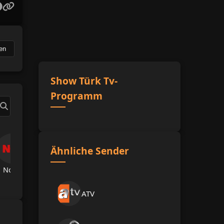
en
Show Türk Tv-
Programm
Ähnliche Sender
Now Tv
TRT Spor
A Spor
A Haber
Hab
ATV