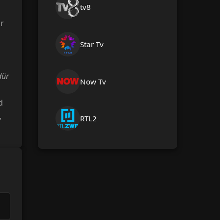
tv8
r
Star Tv
dür
Now Tv
d
,
RTL2