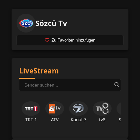
Sözcü Tv
Zu Favoriten hinzufügen
LiveStream
TRT 1
ATV
Kanal 7
tv8
Star Tv