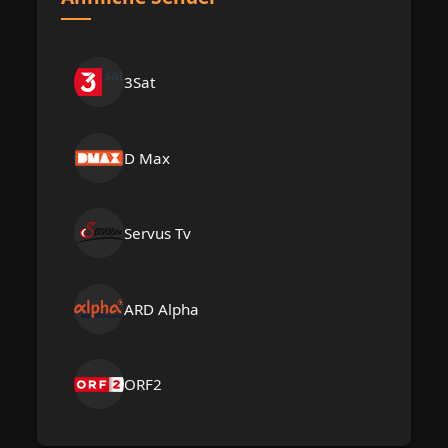
3Sat
D Max
Servus Tv
ARD Alpha
ORF2