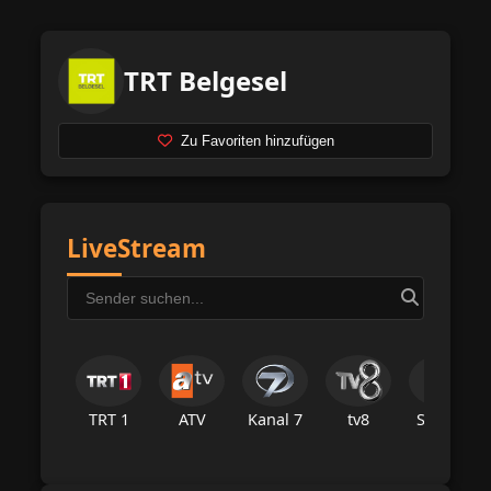
TRT Belgesel
Zu Favoriten hinzufügen
LiveStream
TRT 1
ATV
Kanal 7
tv8
Star Tv