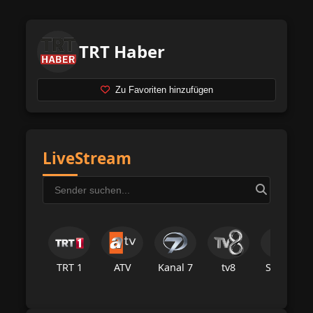
TRT Haber
Zu Favoriten hinzufügen
LiveStream
TRT 1
ATV
Kanal 7
tv8
Star Tv