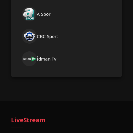
A Spor
CBC Sport
İdman Tv
LiveStream